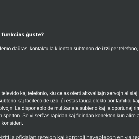
e funkcias ĝuste?
oblemo daŭras, kontaktu la klientan subtenon de
izzi
per telefono, 
elevido kaj telefonio, kiu celas oferti altkvalitajn servojn al siaj
ubteno kaj facileco de uzo, ĝi estas taŭga elekto por familioj ka
solvojn. La disponeblo de multkanala subteno kaj la oportunaj r
n sperton. Se vi serĉas rapidan kaj fidindan konekton kun aliro a
 konsideri.
 viziti la oficialan retejon kaj kontroli haveblecon en via r