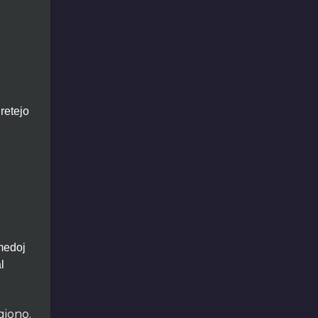
retejo
j
imedoj
l
egiono.