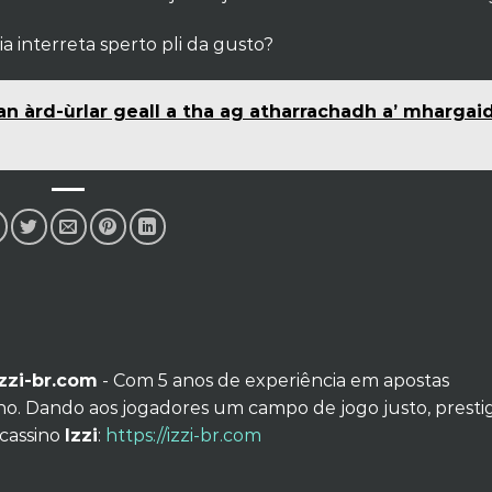
ia interreta sperto pli da gusto?
an àrd-ùrlar geall a tha ag atharrachadh a’ mhargai
izzi-br.com
- Com 5 anos de experiência em apostas
sino. Dando aos jogadores um campo de jogo justo, presti
 cassino
Izzi
:
https://izzi-br.com