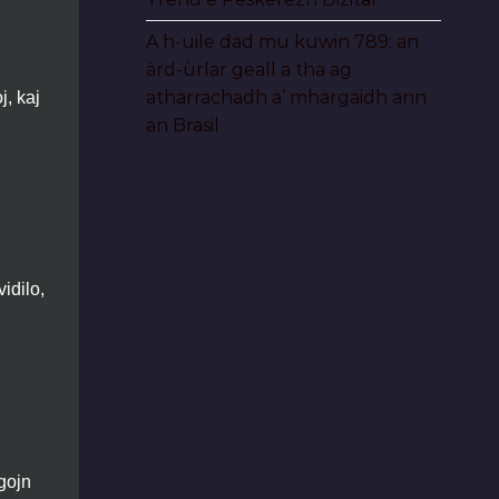
A h-uile dad mu kuwin 789: an
àrd-ùrlar geall a tha ag
atharrachadh a’ mhargaidh ann
j, kaj
an Brasil
idilo,
agojn