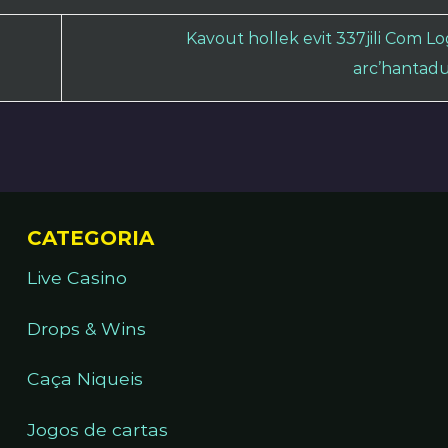
Kavout hollek evit 337jili Com Lo
arc’hantad
CATEGORIA
Live Casino
Drops & Wins
Caça Niqueis
Jogos de cartas