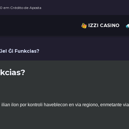
 Crédito de Aposta
IZZI CASINO
Kiel Ĝi Funkcias?
nkcias?
 ilian ilon por kontroli haveblecon en via regiono, enmetante vi