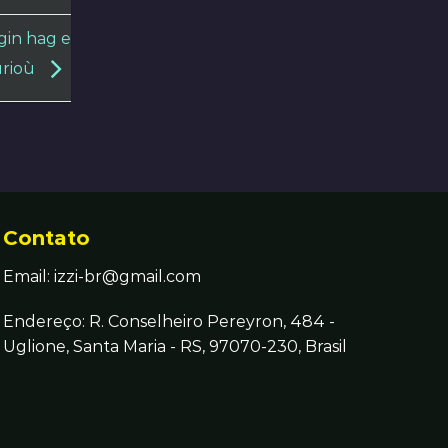
gin hag e
urioù
Contato
Email:
izzi-br@gmail.com
Endereço: R. Conselheiro Pereyron, 484 -
Uglione, Santa Maria - RS, 97070-230, Brasil