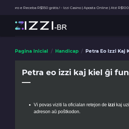
Skip
dobro e Receba R$350 grátis.!
-
Izzi Casino | Aposta Online | Até R$1000 em
to
content
Pagina Inicial
/
Handicap
/
Petra Eo Izzi Kaj 
Petra eo izzi kaj kiel ĝi fu
Vi povas viziti la oficialan retejon de
izzi
kaj uzi
adreson aŭ poŝtkodon.