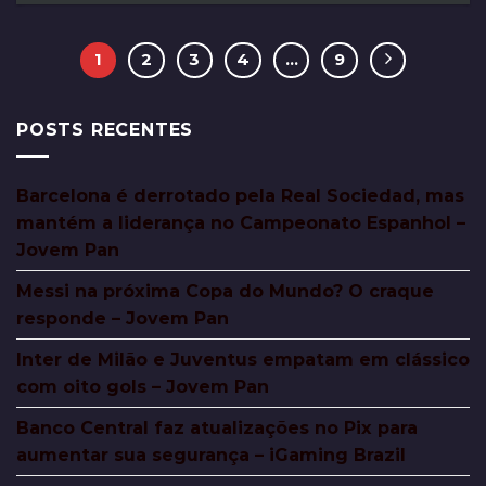
1
2
3
4
…
9
POSTS RECENTES
Barcelona é derrotado pela Real Sociedad, mas
mantém a liderança no Campeonato Espanhol –
Jovem Pan
Messi na próxima Copa do Mundo? O craque
responde – Jovem Pan
Inter de Milão e Juventus empatam em clássico
com oito gols – Jovem Pan
Banco Central faz atualizações no Pix para
aumentar sua segurança – iGaming Brazil