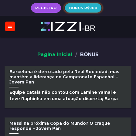
Skip
BONUS R$900
REGISTRO
to
content
Pagina Inicial
/
BÔNUS
Barcelona é derrotado pela Real Sociedad, mas
mantém a liderança no Campeonato Espanhol –
Jovem Pan
Equipe catalã não contou com Lamine Yamal e
teve Raphinha em uma atuação discreta; Barça
Messi na próxima Copa do Mundo? O craque
responde – Jovem Pan