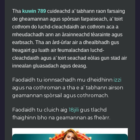
Tha
kuwin 789
cuideachd a’ tabhann raon farsaing
de gheamannan agus spòrsan farpaiseach, a’ toirt
cothrom do luchd-cleachdaidh an cothrom aca a
mheudachadh ann an àrainneachd tèarainte agus
earbsach. Tha an àrd-ùrlar air a dhealbhadh gus
freagairt gu luath air feumalachdan luchd-
cleachdaidh agus a’ toirt seachad eòlas gun stad air
innealan gluasadach agus deasg.
Faodaidh tu ionnsachadh mu dheidhinn
izzi
agus na cothroman a tha e a’ tabhann airson
geamannan spòrsail agus cothromach.
Faodaidh tu cluich aig
18jili
gus tlachd
fhaighinn bho na geamannan as fheàrr.