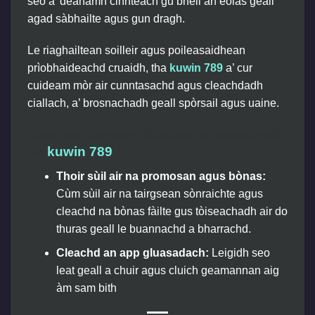
seo a’ dèanamh cinnteach gu bheil an eòlas geall
agad sàbhailte agus gun dragh.
Le riaghailtean soilleir agus poileasaidhean
prìobhaideachd cruaidh, tha
kuwin 789
a’ cur
cuideam mòr air cunntasachd agus cleachdadh
ciallach, a’ brosnachadh geall spòrsail agus uaine.
Comhairle airson do eòlas a leasachadh
air
kuwin 789
Thoir sùil air na promosan agus bònas:
Cùm sùil air na tairgsean sònraichte agus
cleachd na bònas fàilte gus tòiseachadh air do
thuras geall le buannachd a bharrachd.
Cleachd an app gluasadach:
Leigidh seo
leat geall a chuir agus cluich geamannan aig
àm sam bith