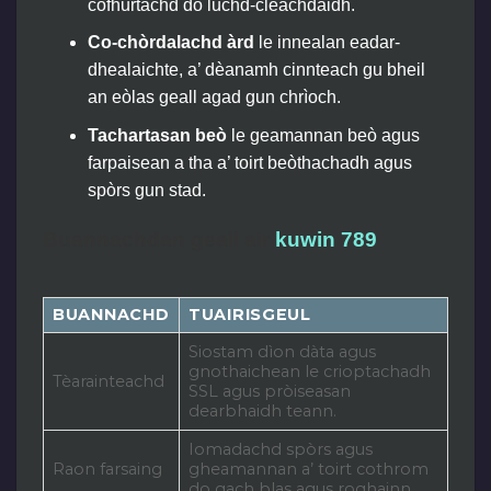
cofhurtachd do luchd-cleachdaidh.
Co-chòrdalachd àrd
le innealan eadar-
dhealaichte, a’ dèanamh cinnteach gu bheil
an eòlas geall agad gun chrìoch.
Tachartasan beò
le geamannan beò agus
farpaisean a tha a’ toirt beòthachadh agus
spòrs gun stad.
Buannachdan geall air
kuwin 789
BUANNACHD
TUAIRISGEUL
Siostam dìon dàta agus
gnothaichean le crioptachadh
Tèarainteachd
SSL agus pròiseasan
dearbhaidh teann.
Iomadachd spòrs agus
Raon farsaing
gheamannan a’ toirt cothrom
do gach blas agus roghainn.