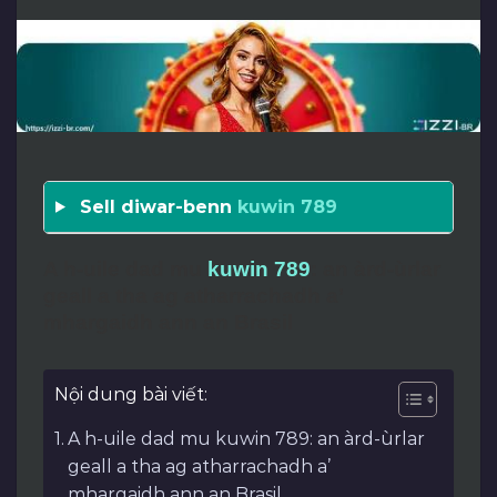
Sell diwar-benn
kuwin 789
A h-uile dad mu
kuwin 789
: an àrd-ùrlar
geall a tha ag atharrachadh a’
mhargaidh ann an Brasil
Nội dung bài viết:
A h-uile dad mu kuwin 789: an àrd-ùrlar
geall a tha ag atharrachadh a’
mhargaidh ann an Brasil