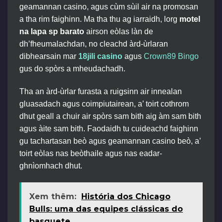
geamannan casino, agus cùm sùil air na promosan
a tha rim faighinn. Ma tha thu ag iarraidh, lorg
motel
na lapa sp barato
airson eòlas làn de
dh’fheumalachdan, no cleachd àrd-ùrlaran
dibhearsain mar
18jili casino
agus
Crown89 Bingo
gus do spòrs a mheudachadh.
Tha an àrd-ùrlar furasta a ruigsinn air innealan
gluasadach agus coimpiutairean, a’ toirt cothrom
dhut geall a chuir air spòrs sam bith aig àm sam bith
agus àite sam bith. Faodaidh tu cuideachd faighinn
gu tachartasan beò agus geamannan casino beò, a’
toirt eòlas nas beòthaile agus nas eadar-
ghnìomhach dhut.
Xem thêm:
História dos Chicago
Bulls: uma das equipes clássicas do
basquete