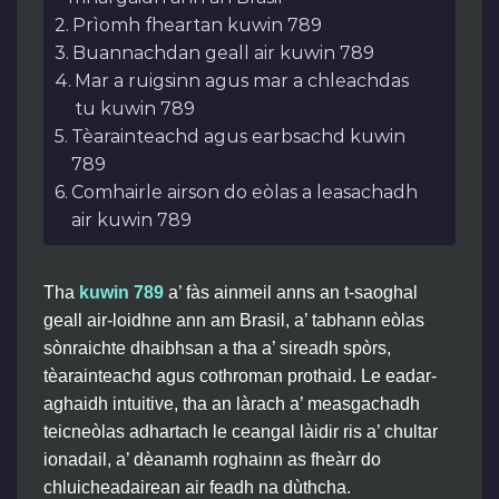
Prìomh fheartan kuwin 789
Buannachdan geall air kuwin 789
Mar a ruigsinn agus mar a chleachdas
tu kuwin 789
Tèarainteachd agus earbsachd kuwin
789
Comhairle airson do eòlas a leasachadh
air kuwin 789
Tha
kuwin 789
a’ fàs ainmeil anns an t-saoghal
geall air-loidhne ann am Brasil, a’ tabhann eòlas
sònraichte dhaibhsan a tha a’ sireadh spòrs,
tèarainteachd agus cothroman prothaid. Le eadar-
aghaidh intuitive, tha an làrach a’ measgachadh
teicneòlas adhartach le ceangal làidir ris a’ chultar
ionadail, a’ dèanamh roghainn as fheàrr do
chluicheadairean air feadh na dùthcha.