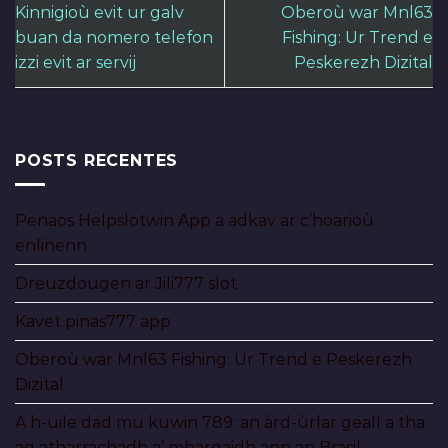
Kinnigioù evit ur galv
Oberoù war Mnl63
buan da nomero telefon
Fishing: Ur Trend e
izzi evit ar servij
Peskerezh Dizital
POSTS RECENTES
Penaos Helpslotwin App a adkav ar c’hoarioù
enlinenn
Dreuzdougen ar Jili777 slot
Kavet pinas777 app
Oberoù war Mnl63 Fishing: Ur Trend e Peskerezh
Dizital
A h-uile dad mu kuwin 789: an àrd-ùrlar geall a tha
ag atharrachadh a’ mhargaidh ann an Brasil