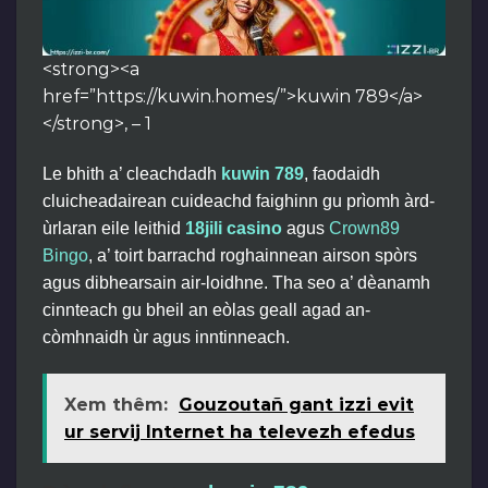
<strong><a
href=”https://kuwin.homes/”>kuwin 789</a>
</strong>, – 1
Le bhith a’ cleachdadh
kuwin 789
, faodaidh
cluicheadairean cuideachd faighinn gu prìomh àrd-
ùrlaran eile leithid
18jili casino
agus
Crown89
Bingo
, a’ toirt barrachd roghainnean airson spòrs
agus dibhearsain air-loidhne. Tha seo a’ dèanamh
cinnteach gu bheil an eòlas geall agad an-
còmhnaidh ùr agus inntinneach.
Xem thêm:
Gouzoutañ gant izzi evit
ur servij Internet ha televezh efedus