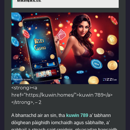
<strong><a
href=”https://kuwin.homes/”>kuwin 789</a>
</strong>, – 2
A bharrachd air an sin, tha
kuwin 789
a’ tabhann
dòighean pàighidh iomchaidh agus sàbhailte, a’
gabhail a-steach cairt creideis, gluasadan bancaidh