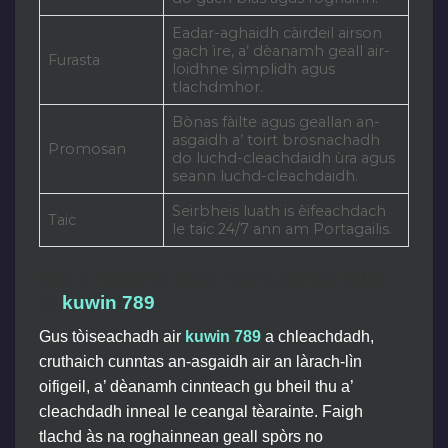
Eadar-aghaidh càirdeil airson
gach ìre, a’ dèanamh geall air-
Furasta
loidhne sìmplidh agus
tlachdmhor.
Bònas fàilte agus geallan an-
asgaidh a’ toirt brosnachadh
Promosan
do luchd-cleachdaidh ùra agus
seann luchd-cleachdaidh.
Seirbheis luath is èifeachdach
Taic
le taic 24/7 ann am Portagailis.
Mar a ruigsinn agus mar a chleachdas
tu
kuwin 789
Gus tòiseachadh air
kuwin 789
a chleachdadh,
cruthaich cunntas an-asgaidh air an làrach-lìn
oifigeil, a’ dèanamh cinnteach gu bheil thu a’
cleachdadh inneal le ceangal tèarainte. Faigh
tlachd às na roghainnean geall spòrs no