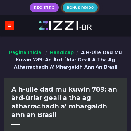
Skip
REGISTRO
BONUS R$900
to
content
Pagina Inicial
/
Handicap
/
A H-Uile Dad Mu
Kuwin 789: An Àrd-Ùrlar Geall A Tha Ag
Atharrachadh A’ Mhargaidh Ann An Brasil
A h-uile dad mu kuwin 789: an
àrd-ùrlar geall a tha ag
atharrachadh a’ mhargaidh
ann an Brasil