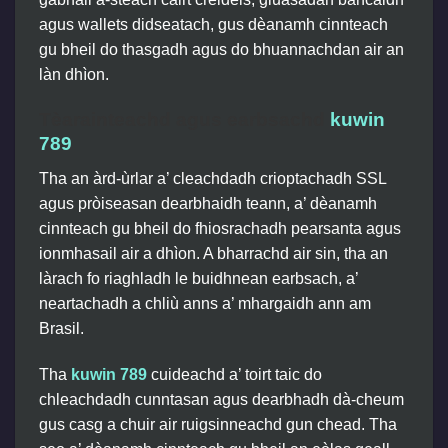
agus wallets didseatach, gus dèanamh cinnteach
gu bheil do thasgadh agus do bhuannachdan air an
làn dhìon.
Tèarainteachd agus earbsachd
kuwin
789
Tha an àrd-ùrlar a’ cleachdadh crioptachadh SSL
agus pròiseasan dearbhaidh teann, a’ dèanamh
cinnteach gu bheil do fhiosrachadh pearsanta agus
ionmhasail air a dhìon. A bharrachd air sin, tha an
làrach fo riaghladh le buidhnean earbsach, a’
neartachadh a chliù anns a’ mhargaidh ann am
Brasil.
Tha
kuwin 789
cuideachd a’ toirt taic do
chleachdadh cunntasan agus dearbhadh dà-cheum
gus casg a chuir air ruigsinneachd gun chead. Tha