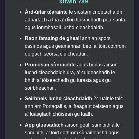
Prìomh fheartan
kuwin 789
Àrd-ùrlar tèarainte
le siostam crioptachaidh
adhartach a tha a’ dìon fiosrachadh pearsanta
agus ionmhasail luchd-cleachdaidh.
Raon farsaing de gheall
ann an spòrs,
casinos agus geamannan beò, a’ toirt cothrom
do gach seòrsa cluicheadair.
Promosan sònraichte
agus bònas airson
luchd-cleachdaidh ùra, a’ cuideachadh le
bhith a’ tòiseachadh gu furasta agus gu
soirbheachail.
Seirbheis luchd-cleachdaidh
24 uair le taic
ann am Portagailis, a’ freagairt ceistean agus
a’ fuasgladh chùisean gu luath.
App gluasadach
airson geall sam bith àite
sam bith, a’ toirt cothrom sùbailteachd agus