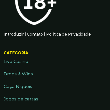
Introduzir
|
Contato
|
Política de Privacidade
CATEGORIA
Live Casino
Drops & Wins
Caça Niqueis
Jogos de cartas