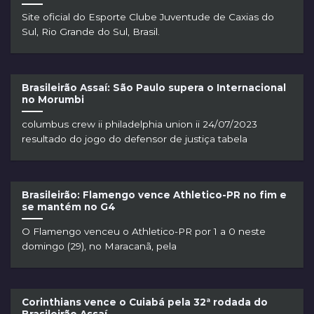
Site oficial do Esporte Clube Juventude de Caxias do
Sul, Rio Grande do Sul, Brasil.
Brasileirão Assaí: São Paulo supera o Internacional
no Morumbi
columbus crew ii philadelphia union ii 24/07/2023
resultado do jogo do defensor de justiça tabela
Brasileirão: Flamengo vence Athletico-PR no fim e
se mantém no G4
O Flamengo venceu o Athletico-PR por 1 a 0 neste
domingo (29), no Maracanã, pela
Corinthians vence o Cuiabá pela 32ª rodada do
Brasileirão Assaí