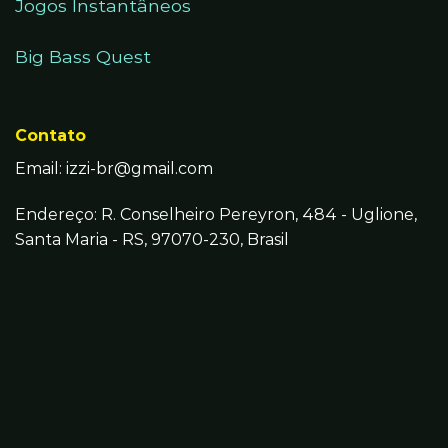
Jogos Instantâneos
Big Bass Quest
Contato
Email:
izzi-br@gmail.com
Endereço: R. Conselheiro Pereyron, 484 - Uglione,
Santa Maria - RS, 97070-230, Brasil