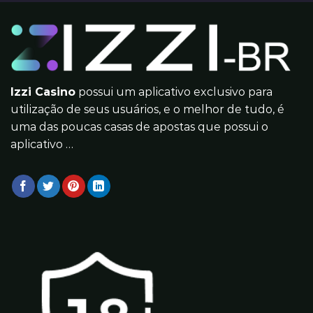
Izzi Casino
possui um aplicativo exclusivo para
utilização de seus usuários, e o melhor de tudo, é
uma das poucas casas de apostas que possui o
aplicativo …