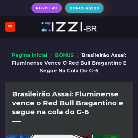
Skip
BONUS R$900
REGISTRO
to
content
Pagina Inicial
/
BÔNUS
/
Brasileirão Assaí:
Fluminense Vence O Red Bull Bragantino E
Segue Na Cola Do G-6
Brasileirão Assaí: Fluminense
vence o Red Bull Bragantino e
segue na cola do G-6