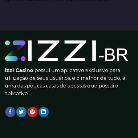
Izzi Casino
possui um aplicativo exclusivo para
utilização de seus usuários, e o melhor de tudo, é
uma das poucas casas de apostas que possui o
aplicativo …