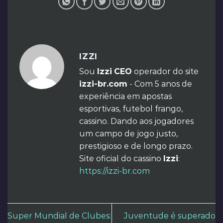
IZZI
Sou
Izzi
CEO
operador do site
izzi-br.com
- Com 5 anos de
experiência em apostas
esportivas, futebol frango,
cassino. Dando aos jogadores
um campo de jogo justo,
prestigioso e de longo prazo.
Site oficial do cassino
Izzi
:
https://izzi-br.com
Super Mundial de Clubes:
Juventude é superado