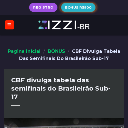
Skip
BONUS R$900
REGISTRO
to
content
Pagina Inicial
/
BÔNUS
/
CBF Divulga Tabela
Das Semifinais Do Brasileirão Sub-17
CBF divulga tabela das
semifinais do Brasileirão Sub-
17