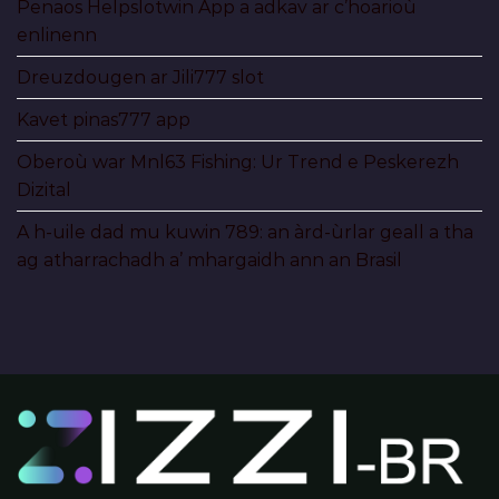
Penaos Helpslotwin App a adkav ar c’hoarioù
enlinenn
Dreuzdougen ar Jili777 slot
Kavet pinas777 app
Oberoù war Mnl63 Fishing: Ur Trend e Peskerezh
Dizital
A h-uile dad mu kuwin 789: an àrd-ùrlar geall a tha
ag atharrachadh a’ mhargaidh ann an Brasil