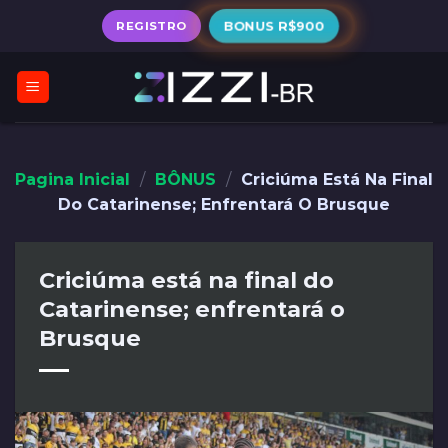
Skip
REGISTRO
BONUS R$900
to
content
Pagina Inicial
/
BÔNUS
/
Criciúma Está Na Final
Do Catarinense; Enfrentará O Brusque
Criciúma está na final do
Catarinense; enfrentará o
Brusque