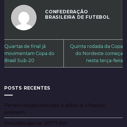
CONFEDERAÇÃO
BRASILEIRA DE FUTEBOL
Quartas de final já
Quinta rodada da Copa
movimentam Copa do
do Nordeste começa
Brasil Sub-20
nesta terça-feira
POSTS RECENTES
Penaos Helpslotwin App a adkav ar c’hoarioù
enlinenn
Dreuzdougen ar Jili777 slot