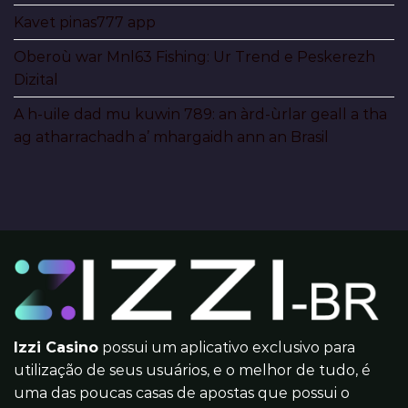
Kavet pinas777 app
Oberoù war Mnl63 Fishing: Ur Trend e Peskerezh
Dizital
A h-uile dad mu kuwin 789: an àrd-ùrlar geall a tha
ag atharrachadh a’ mhargaidh ann an Brasil
Izzi Casino
possui um aplicativo exclusivo para
utilização de seus usuários, e o melhor de tudo, é
uma das poucas casas de apostas que possui o