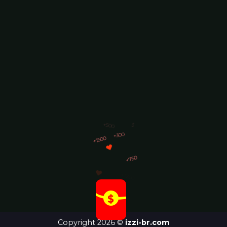
+300
+1500
+750
+1200
$
+500
Copyright 2026 ©
izzi-br.com