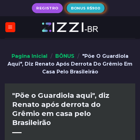
Skip
BONUS R$900
REGISTRO
to
content
Pagina Inicial
/
BÔNUS
/
"Põe O Guardiola
Aqui", Diz Renato Após Derrota Do Grêmio Em
Casa Pelo Brasileirão
"Põe o Guardiola aqui", diz
Renato após derrota do
Grêmio em casa pelo
Brasileirão