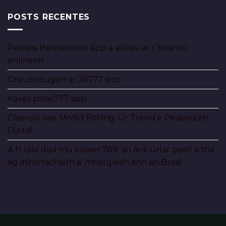
POSTS RECENTES
Penaos Helpslotwin App a adkav ar c’hoarioù
enlinenn
Dreuzdougen ar Jili777 slot
Kavet pinas777 app
Oberoù war Mnl63 Fishing: Ur Trend e Peskerezh
Dizital
A h-uile dad mu kuwin 789: an àrd-ùrlar geall a tha
ag atharrachadh a’ mhargaidh ann an Brasil