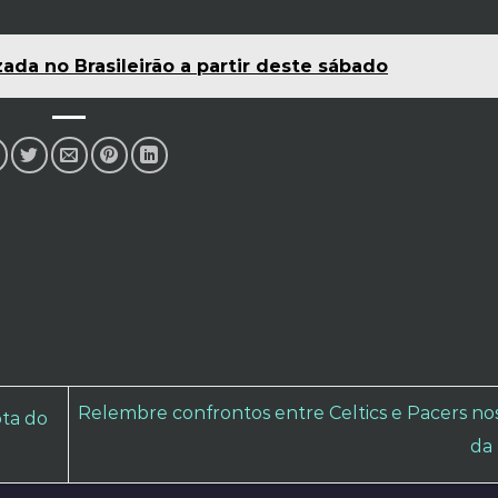
zada no Brasileirão a partir deste sábado
Relembre confrontos entre Celtics e Pacers nos
ota do
da