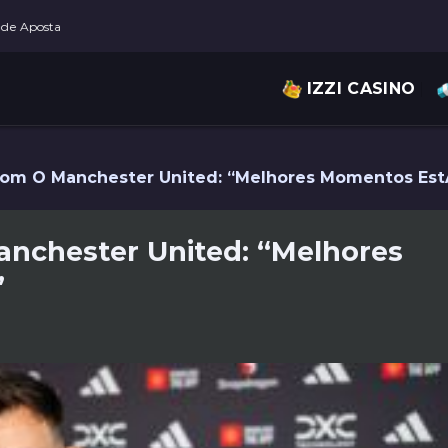
sta
IZZI CASINO
m O Manchester United: “Melhores Momentos EstÃ
nchester United: “Melhores
”