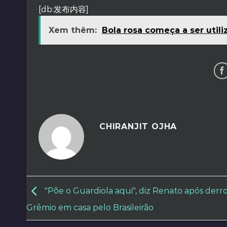
[db:发布内容]
Xem thêm:
Bola rosa começa a ser utili
CHIRANJIT OJHA
"Põe o Guardiola aqui", diz Renato após derr
Grêmio em casa pelo Brasileirão