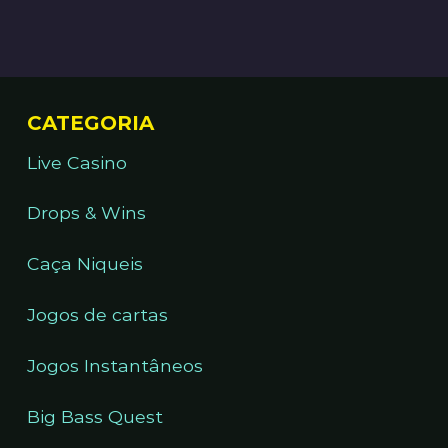
CATEGORIA
Live Casino
Drops & Wins
Caça Niqueis
Jogos de cartas
Jogos Instantâneos
Big Bass Quest