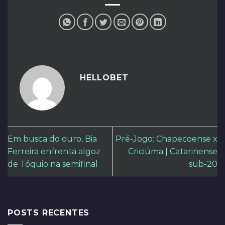
HELLOBET
Em busca do ouro, Bia
Pré-Jogo: Chapecoense x
Ferreira enfrenta algoz
Criciúma | Catarinense
de Tóquio na semifinal
sub-20
POSTS RECENTES