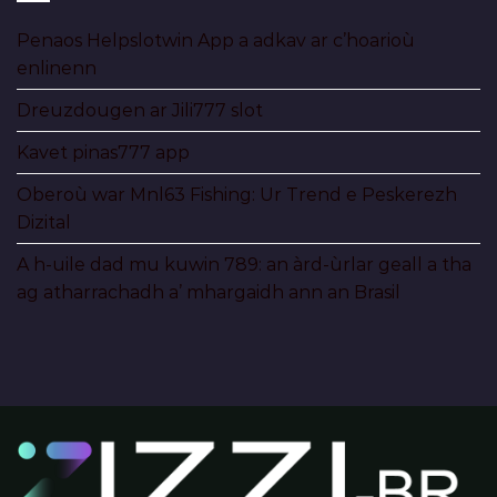
Penaos Helpslotwin App a adkav ar c’hoarioù
enlinenn
Dreuzdougen ar Jili777 slot
Kavet pinas777 app
Oberoù war Mnl63 Fishing: Ur Trend e Peskerezh
Dizital
A h-uile dad mu kuwin 789: an àrd-ùrlar geall a tha
ag atharrachadh a’ mhargaidh ann an Brasil