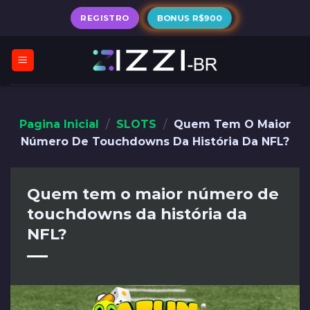
Skip
REGISTRO
BONUS R$900
to
content
Pagina Inicial
/
SLOTS
/
Quem Tem O Maior
Número De Touchdowns Da História Da NFL?
Quem tem o maior número de
touchdowns da história da
NFL?