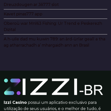
Dreuzdougen ar Jili777 slot
Kavet pinas777 app
Oberoù war Mnl63 Fishing: Ur Trend e Peskerezh
Dizital
A h-uile dad mu kuwin 789: an àrd-ùrlar geall a tha
ag atharrachadh a’ mhargaidh ann an Brasil
Izzi Casino
possui um aplicativo exclusivo para
utilização de seus usuários, e o melhor de tudo, é