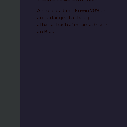
A h-uile dad mu kuwin 789: an
àrd-ùrlar geall a tha ag
atharrachadh a’ mhargaidh ann
an Brasil