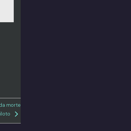
 da morte
iloto