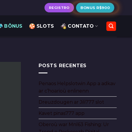
REGISTRO
BONUS R$900
BÔNUS
SLOTS
CONTATO
POSTS RECENTES
Penaos Helpslotwin App a adkav
ar c’hoarioù enlinenn
Dreuzdougen ar Jili777 slot
Kavet pinas777 app
Oberoù war Mnl63 Fishing: Ur
Trend e Peskerezh Dizital