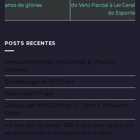
anos de glórias
do Veto Parcial à Lei Geral
do Esporte
POSTS RECENTES
Penaos Helpslotwin App a adkav ar c’hoarioù
enlinenn
Dreuzdougen ar Jili777 slot
Kavet pinas777 app
Oberoù war Mnl63 Fishing: Ur Trend e Peskerezh
Dizital
A h-uile dad mu kuwin 789: an àrd-ùrlar geall a tha
ag atharrachadh a’ mhargaidh ann an Brasil