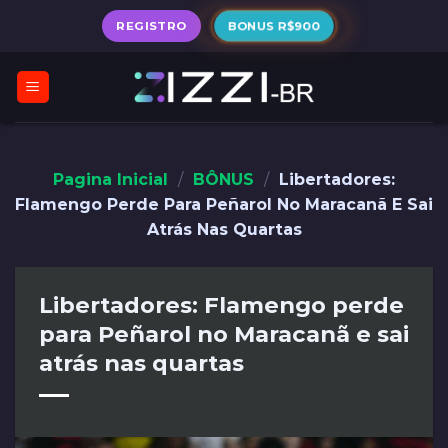
Skip
BONUS R$900
REGISTRO
to
content
Pagina Inicial
/
BÔNUS
/
Libertadores:
Flamengo Perde Para Peñarol No Maracanã E Sai
Atrás Nas Quartas
Libertadores: Flamengo perde
para Peñarol no Maracanã e sai
atrás nas quartas