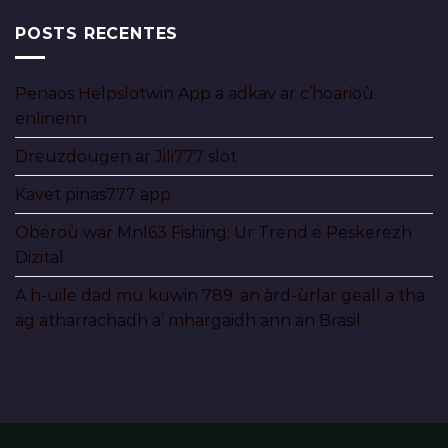
POSTS RECENTES
Penaos Helpslotwin App a adkav ar c’hoarioù
enlinenn
Dreuzdougen ar Jili777 slot
Kavet pinas777 app
Oberoù war Mnl63 Fishing: Ur Trend e Peskerezh
Dizital
A h-uile dad mu kuwin 789: an àrd-ùrlar geall a tha
ag atharrachadh a’ mhargaidh ann an Brasil