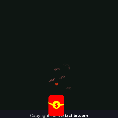
+300
+1500
+750
+1200
+500
$
Copyright 2026 ©
izzi-br.com