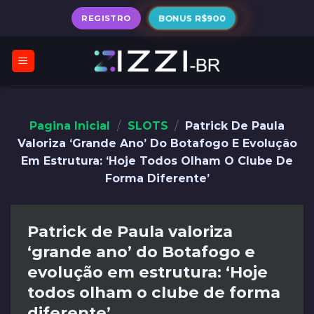
Skip
BONUS R$900
REGISTRO
to
content
Pagina Inicial
/
SLOTS
/
Patrick De Paula
Valoriza ‘grande Ano’ Do Botafogo E Evolução
Em Estrutura: ‘Hoje Todos Olham O Clube De
Forma Diferente’
Patrick de Paula valoriza
‘grande ano’ do Botafogo e
evolução em estrutura: ‘Hoje
todos olham o clube de forma
diferente’